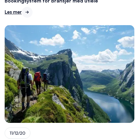
Bookingsystem for bransjer med utleie
Les mer

11/12/20