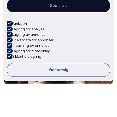
Les mer

Godta alle
Funksjon
Lagring for analyse
Lagring av annonser
Brukerdata for annonser
Tilpasning av annonser
Lagring for tilpaspning
Sikkerhetslagring
Godta valg
Tips for reiseliv
24/5/24
Hvordan skape engasjerende innhold for din
reiselivsbedrift