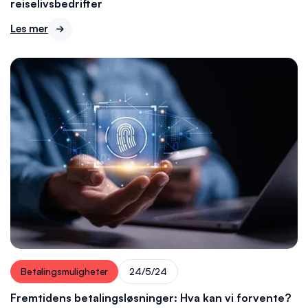
reiselivsbedrifter
Les mer

Betalingsmuligheter
24/5/24
Fremtidens betalingsløsninger: Hva kan vi forvente?